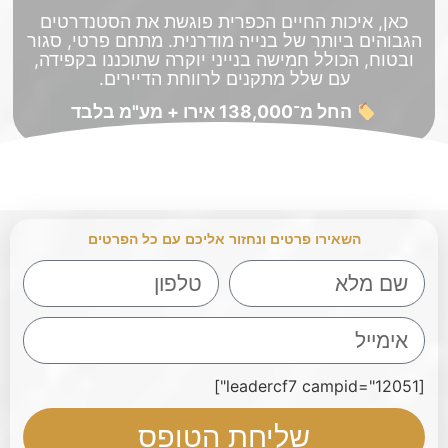
כאן, איכות החיים הכפרית פוגשת את הסטנדרטים
הגבוהים ביותר של בנייה מודרנית. מתחם פרטי, סגור
ובטוח, הכולל חמישה בנייני יוקרה שתוכננו בקפידה,
עם שלל מתקנים לרווחת הדיירים.
החל מ־138,000 אירו + מע"מ בלבד
(מחיר פריסל אטרקטיבי במיוחד – לא תחזור הזדמנות
כזו)
השאירו פרטים ונחזור אליכם עם כל הפרטים
[leadercf7 campid="12051"]
שליחת הטופס