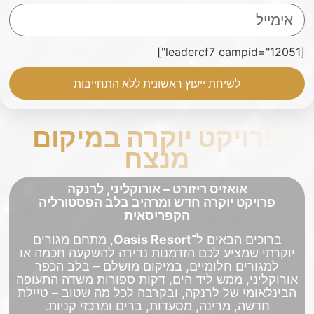
[leadercf7 campid="12051"]
לשיחת ייעוץ ראשונית ללא התחייבות
פרויקט יוקרה במיקום
מנצח
אואזיס ריזורט – אורוקליני, לרנקה
פרויקט יוקרה חדש ומרהיב בלב הפסטורליה
הקפריסאית
ברוכים הבאים ל־
Oasis Resort
, מתחם מגורים
יוקרתי שמציע לכם הזדמנות נדירה להשקעה חכמה או
למגורים חלומיים, במיקום מושלם – בלב הכפר
אורוקליני, ממש ליד הים, דקות ספורות משדה התעופה
הבינלאומי של לרנקה, ובקרבה לכל מה שטוב – טיילת
חדשה, מרינה, מסעדות, ברים ומרכזי קניות.