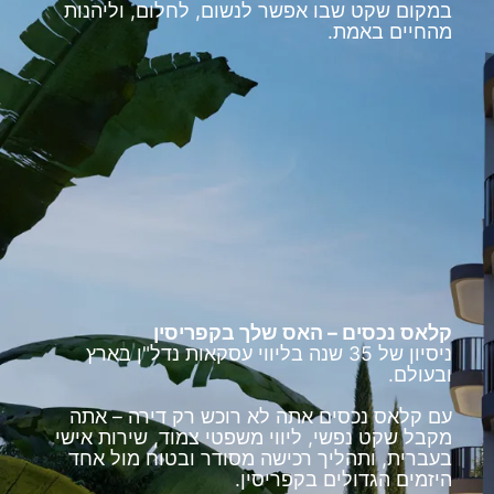
במקום שקט שבו אפשר לנשום, לחלום, וליהנות
מהחיים באמת.
קלאס נכסים – האס שלך בקפריסין
ניסיון של 35 שנה בליווי עסקאות נדל"ן בארץ
ובעולם.
עם קלאס נכסים אתה לא רוכש רק דירה – אתה
מקבל שקט נפשי, ליווי משפטי צמוד, שירות אישי
בעברית, ותהליך רכישה מסודר ובטוח מול אחד
היזמים הגדולים בקפריסין.